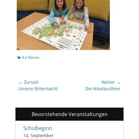
Kategorien
4.a Klasse
Beitragsnavigation
← Zurück
Weiter →
Vorhergehender
Unsere Ritternacht
Nächster
Die Nikolausfeier
Beitrag:
Beitrag:
Bevorstehende Veranstaltungen
Schulbeginn
14. September