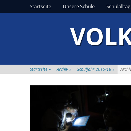
Erstes Menü
Zum
Startseite
Unsere Schule
Schulalltag
Inhalt:
VOLK
Startseite
»
Archiv
»
Schuljahr 2015/16
»
Archi