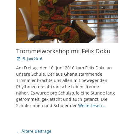
Trommelworkshop mit Felix Doku
Veröffentlicht
15. Juni 2016
am
Am Freitag, den 10. Juni 2016 kam Felix Doku an
unsere Schule. Der aus Ghana stammende
Trommler brachte uns allen mit bewegenden
Rhythmen die afrikanische Lebensfreude
näher. Es wurde pro Schulstufe eine Stunde lang
getrommelt, geklatscht und auch getanzt. Die
Schülerinnen und Schüler der
Weiterlesen …
Beitragsnavigation
←
Ältere Beiträge