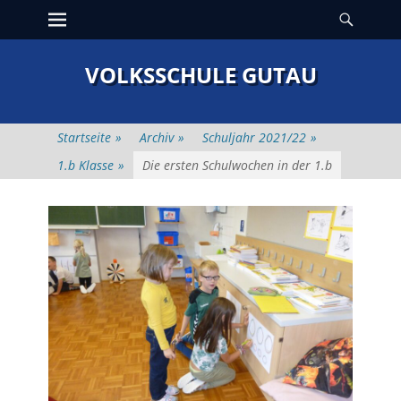
Erstes Menü
Suche
Zum
Inhalt:
VOLKSSCHULE GUTAU
Startseite
»
Archiv
»
Schuljahr 2021/22
»
1.b Klasse
»
Die ersten Schulwochen in der 1.b